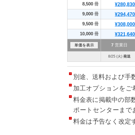
8,500
冊
¥280,830
9,000
冊
¥294,470
9,500
冊
¥308,000
10,000
冊
¥321,640
7
営業日
8/25 (火)
発送
別途、送料および手数
加工オプションをご
料金表に掲載中の部
ポートセンターまで
料金は予告なく改定