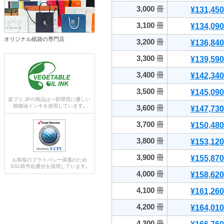
3,000
冊
¥131,450
3,100
冊
¥134,090
オリジナル紙袋の専門店
3,200
冊
¥136,840
3,300
冊
¥139,590
3,400
冊
¥142,340
3,500
冊
¥145,090
楽プリ.JPの商品は一部環境に優しい
植物油インキを使用しています｡
3,600
冊
¥147,730
3,700
冊
¥150,480
3,800
冊
¥153,120
3,900
冊
¥155,870
お客様のプライバシー保護のため
SSL暗号化通信を採用しています｡
4,000
冊
¥158,620
4,100
冊
¥161,260
4,200
冊
¥164,010
4,300
冊