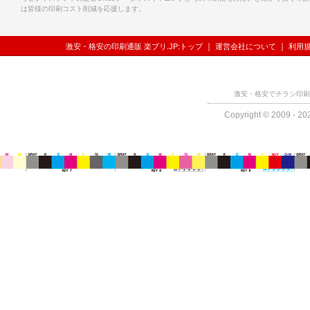
は皆様の印刷コスト削減を応援します。
｜
｜
激安・格安の印刷通販 楽プリ.JP:トップ
運営会社について
利用
激安・格安でチラシ印刷
Copyright © 2009 - 202