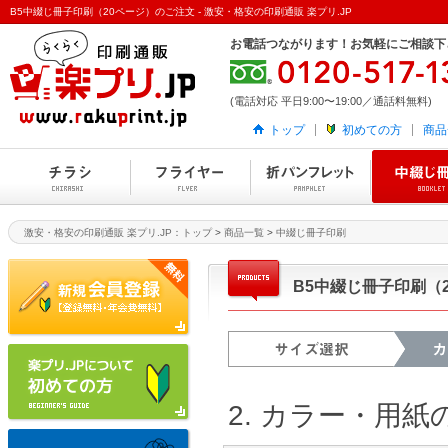
B5中綴じ冊子印刷（20ページ）のご注文 - 激安・格安の印刷通販 楽プリ.JP
お電話つながります！お気軽にご相談下
(電話対応 平日9:00〜19:00／通話料無料)
トップ
初めての方
商品
激安・格安の印刷通販 楽プリ.JP：トップ
>
商品一覧
>
中綴じ冊子印刷
B5中綴じ冊子印刷（
2. カラー・用紙