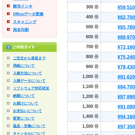
耐光インキ
300
冊
¥59,510
Officeデータ変換
400
冊
¥62,700
スキャニング
500
冊
¥65,780
宛名印刷
600
冊
¥68,970
700
冊
¥72,160
800
冊
¥75,240
ご注文から発送まで
用紙について
900
冊
¥78,430
入稿方法について
1,000
冊
¥81,620
入稿データについて
1,100
冊
¥84,700
ソフトウェア対応状況
納期について
1,200
冊
¥87,890
お届けについて
1,300
冊
¥91,080
お支払いについて
1,400
冊
¥94,160
変更について
1,500
冊
返品・交換について
¥97,350
キャンセルについて