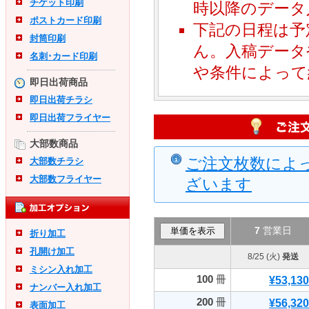
チケット印刷
時以降のデータ
ポストカード印刷
下記の日程は予
封筒印刷
ん。入稿データ
名刺･カード印刷
や条件によって
即日出荷商品
即日出荷チラシ
即日出荷フライヤー
大部数商品
ご注文枚数によ
大部数チラシ
大部数フライヤー
ざいます
7
営業日
折り加工
孔開け加工
8/25 (火)
発送
ミシン入れ加工
100
冊
¥53,130
ナンバー入れ加工
200
冊
¥56,320
表面加工