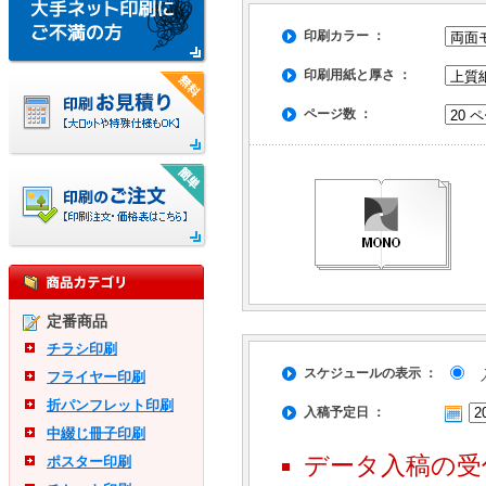
印刷カラー ：
印刷用紙と厚さ ：
ページ数 ：
定番商品
チラシ印刷
スケジュールの表示 ：
入
フライヤー印刷
折パンフレット印刷
入稿予定日 ：
中綴じ冊子印刷
データ入稿の受
ポスター印刷