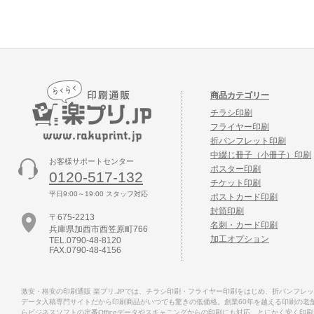
商品カテゴリー
チラシ印刷
フライヤー印刷
折パンフレット印刷
中綴じ冊子（小冊子）印刷
お客様サポートセンター
ポスター印刷
0120-517-132
チケット印刷
平日9:00～19:00 スタッフ対応
ポストカード印刷
封筒印刷
〒675-2213
名刺・カード印刷
兵庫県加西市西笠原町766
加工オプション
TEL.0790-48-8120
FAX.0790-48-4156
激安・格安の印刷通販 楽プリ.JPでは、チラシ印刷・フライヤー印刷をはじめ、折パンフ
データ入稿専門サイトだから印刷商品がいつでも驚きの低価格。創業60年を越える印刷の老舗
らビジネスソフトの定番Officeデータやスキャニングからの印刷にも対応。とにかく安く印