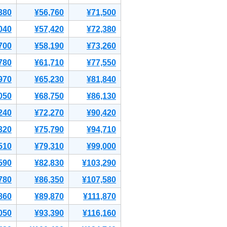
380
¥56,760
¥71,500
040
¥57,420
¥72,380
700
¥58,190
¥73,260
780
¥61,710
¥77,550
970
¥65,230
¥81,840
050
¥68,750
¥86,130
240
¥72,270
¥90,420
320
¥75,790
¥94,710
510
¥79,310
¥99,000
590
¥82,830
¥103,290
780
¥86,350
¥107,580
860
¥89,870
¥111,870
050
¥93,390
¥116,160