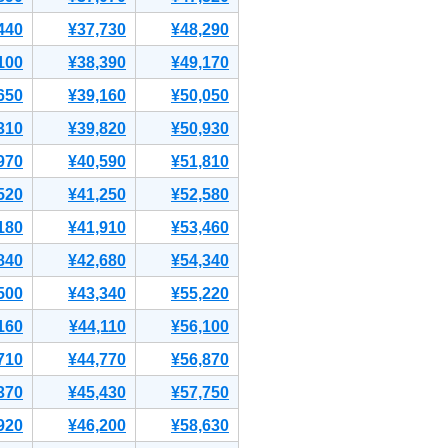
440
¥37,730
¥48,290
100
¥38,390
¥49,170
650
¥39,160
¥50,050
310
¥39,820
¥50,930
970
¥40,590
¥51,810
520
¥41,250
¥52,580
180
¥41,910
¥53,460
840
¥42,680
¥54,340
500
¥43,340
¥55,220
160
¥44,110
¥56,100
710
¥44,770
¥56,870
370
¥45,430
¥57,750
920
¥46,200
¥58,630