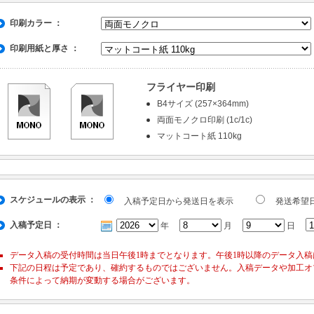
印刷カラー ：
印刷用紙と厚さ ：
フライヤー印刷
B4サイズ (257×364mm)
両面モノクロ印刷 (1c/1c)
マットコート紙 110kg
スケジュールの表示 ：
入稿予定日から
発送日を表示
発送希望
入稿予定日 ：
年
月
日
データ入稿の受付時間は当日午後1時までとなります。午後1時以降のデータ入
下記の日程は予定であり、確約するものではございません。入稿データや加工オ
条件によって納期が変動する場合がございます。