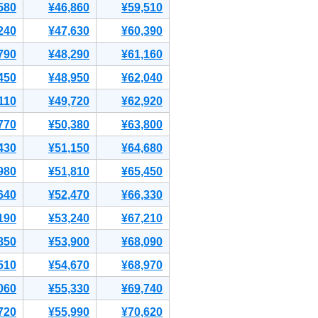
580
¥46,860
¥59,510
240
¥47,630
¥60,390
790
¥48,290
¥61,160
450
¥48,950
¥62,040
110
¥49,720
¥62,920
770
¥50,380
¥63,800
430
¥51,150
¥64,680
980
¥51,810
¥65,450
640
¥52,470
¥66,330
190
¥53,240
¥67,210
850
¥53,900
¥68,090
510
¥54,670
¥68,970
060
¥55,330
¥69,740
720
¥55,990
¥70,620