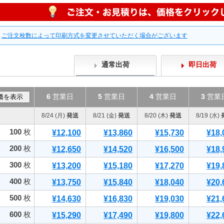
ご注文枚数によって印刷方式を変更させていただく場合がございます
通常出荷
即日出荷
6
営業日
5
営業日
4
営業日
3
営業
8/24 (月)
発送
8/21 (金)
発送
8/20 (木)
発送
8/19 (水)
100
枚
¥12,100
¥13,860
¥15,730
¥18,
200
枚
¥12,650
¥14,520
¥16,500
¥18,
300
枚
¥13,200
¥15,180
¥17,270
¥19,
400
枚
¥13,750
¥15,840
¥18,040
¥20,
500
枚
¥14,630
¥16,830
¥19,030
¥21,
600
枚
¥15,290
¥17,490
¥19,800
¥22,