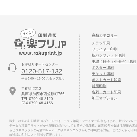
商品カテゴリー
チラシ印刷
フライヤー印刷
折パンフレット印刷
中綴じ冊子（小冊子）印刷
お客様サポートセンター
ポスター印刷
0120-517-132
チケット印刷
平日9:00～19:00 スタッフ対応
ポストカード印刷
封筒印刷
〒675-2213
名刺・カード印刷
兵庫県加西市西笠原町766
加工オプション
TEL.0790-48-8120
FAX.0790-48-4156
激安・格安の印刷通販 楽プリ.JPでは、チラシ印刷・フライヤー印刷をはじめ、折パンフ
データ入稿専門サイトだから印刷商品がいつでも驚きの低価格。創業60年を越える印刷の老舗
らビジネスソフトの定番Officeデータやスキャニングからの印刷にも対応。とにかく安く印
は皆様の印刷コスト削減を応援します。