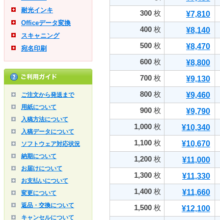
耐光インキ
300
枚
¥7,810
Officeデータ変換
400
枚
¥8,140
スキャニング
500
枚
¥8,470
宛名印刷
600
枚
¥8,800
700
枚
¥9,130
800
枚
¥9,460
ご注文から発送まで
用紙について
900
枚
¥9,790
入稿方法について
1,000
枚
¥10,340
入稿データについて
1,100
枚
¥10,670
ソフトウェア対応状況
納期について
1,200
枚
¥11,000
お届けについて
1,300
枚
¥11,330
お支払いについて
1,400
枚
¥11,660
変更について
返品・交換について
1,500
枚
¥12,100
キャンセルについて