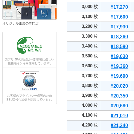
3,000
枚
¥17,270
3,100
枚
¥17,600
オリジナル紙袋の専門店
3,200
枚
¥17,930
3,300
枚
¥18,260
3,400
枚
¥18,590
3,500
枚
¥19,030
楽プリ.JPの商品は一部環境に優しい
植物油インキを使用しています｡
3,600
枚
¥19,360
3,700
枚
¥19,690
3,800
枚
¥20,020
3,900
枚
¥20,350
お客様のプライバシー保護のため
SSL暗号化通信を採用しています｡
4,000
枚
¥20,680
4,100
枚
¥21,010
4,200
枚
¥21,340