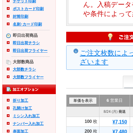
チケット印刷
ん。入稿データ
ポストカード印刷
や条件によって
封筒印刷
名刺･カード印刷
即日出荷商品
即日出荷チラシ
即日出荷フライヤー
ご注文枚数によ
ざいます
大部数商品
大部数チラシ
大部数フライヤー
6
営業日
折り加工
孔開け加工
8/24 (月)
発送
ミシン入れ加工
100
枚
¥7,150
ナンバー入れ加工
200
枚
表面加工
¥7,480