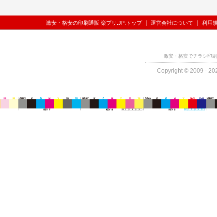
｜
｜
激安・格安の印刷通販 楽プリ.JP:トップ
運営会社について
利用
激安・格安でチラシ印刷
Copyright © 2009 - 202